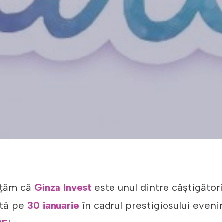
nțăm că
Ginza Invest
este unul dintre câştigător
ată pe
30 ianuarie
în cadrul prestigiosului eveni