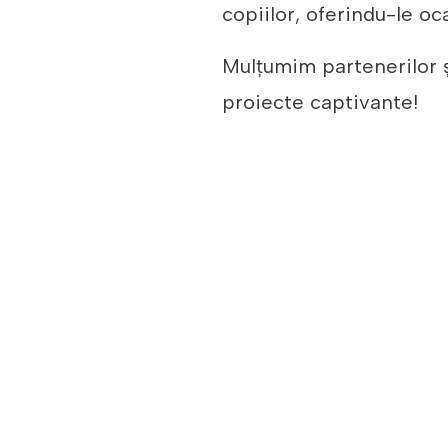
copiilor, oferindu-le o
Mulțumim partenerilor ș
proiecte captivante!