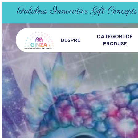
Skip
Fabulous Innovative Gift Concepts
to
main
CATEGORII DE
content
DESPRE
PRODUSE