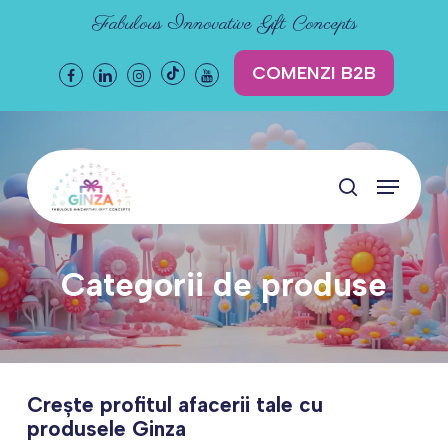
Skip
Fabulous Innovative Gift Concepts
to
main
COMENZI B2B
Facebook
Linkedin
Instagram
Tiktok
Youtube
content
Menu
search
Categorii de produse
Crește profitul afacerii tale cu
produsele Ginza