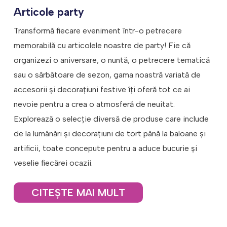
Articole party
Transformă fiecare eveniment într-o petrecere
memorabilă cu articolele noastre de party! Fie că
organizezi o aniversare, o nuntă, o petrecere tematică
sau o sărbătoare de sezon, gama noastră variată de
accesorii și decorațiuni festive îți oferă tot ce ai
nevoie pentru a crea o atmosferă de neuitat.
Explorează o selecție diversă de produse care include
de la lumânări şi decoraţiuni de tort până la baloane și
artificii, toate concepute pentru a aduce bucurie și
veselie fiecărei ocazii.
CITEŞTE MAI MULT
Fie că îți dorești o atmosferă sofisticată, veselă