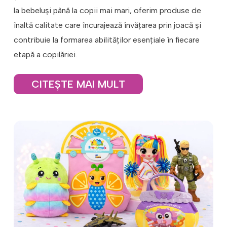
Coifuri şi suflători
la bebeluși până la copii mai mari, oferim produse de
Seturi de petrecere: seturi care includ farfurii,
înaltă calitate care încurajează învățarea prin joacă și
pahare, șervețele și decorațiuni potrivite.
contribuie la formarea abilităților esențiale în fiecare
Baby showers și evenimente pentru copii:
Accesorii adorabile și sigure pentru a celebra
etapă a copilăriei.
micuții.
CITEŞTE MAI MULT
Caracteristici Principale:
Diversitate de Produse
O gamă extinsă de jucării adaptate pentru toate
vârstele și interesele, inclusiv jucării educative, de
construcție, puzzle-uri, jucării muzicale și multe
altele.
Calitate Superioară
Jucăriile sunt fabricate din materiale sigure, non-