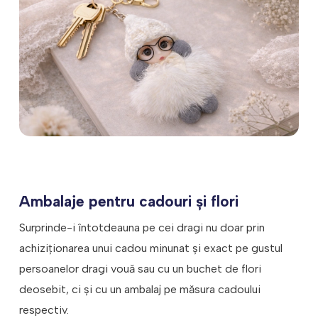
personale.
Prioritatea noastră este siguranța copiilor, de
aceea selectăm doar jucării care respectă cele mai
Ambalaje cadou: hârtie de ambalat, cutii
stricte standarde de siguranță.
cadou pentru băuturi, pungi de cadou și
accesorii pentru ambalare, ideale pentru a
oferi un aspect elegant și original cadourilor.
Seturi de pahare şi halbe personalizate cu
mesaje funny
Semne de carte
Aceste produse sunt concepute pentru a atrage
atenția prin designul lor atractiv și prețurile
accesibile, încurajând astfel achizițiile impulsive și
Ambalaje pentru cadouri și flori
oferind clienților posibilitatea de a adăuga un plus
de valoare coșului de cumpărături.
Surprinde-i întotdeauna pe cei dragi nu doar prin
achiziționarea unui cadou minunat și exact pe gustul
persoanelor dragi vouă sau cu un buchet de flori
deosebit, ci și cu un ambalaj pe măsura cadoului
respectiv.