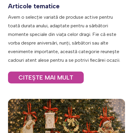
Articole tematice
Avem o selecție variată de produse active pentru
toată durata anului, adaptate pentru a sărbători
momente speciale din viața celor dragi. Fie că este
vorba despre aniversări, nunți, sărbători sau alte
evenimente importante, această categorie reunește
cadouri atent alese pentru a se potrivi fiecărei ocazii.
CITEŞTE MAI MULT
Crăciun – Când vine vorba de decorațiunile
de Crăciun, acestea pot varia considerabil,
dar toate adaugă farmec și spirit sărbătoresc
casei. Iată câteva elemente comune:
Figurine pentru Crăciun – Acestea
includ statuete ale lui Moș Crăciun, reni,
îngeri, și scena Nașterii, plasate în