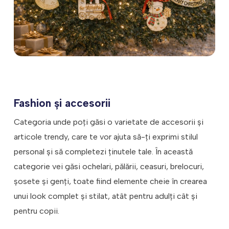
diferite puncte focalizatoare ale casei.
Șosete de Crăciun – Atârnate de
șemineu sau pe pereți, aceste șosete
colorate sunt destinate așteptării
surprizelor de la Moș Crăciun.
Articole de masă festive – Acestea
includ fețe de masă cu motive de
sărbătoare, tacâmuri și veselă
Fashion și accesorii
decorativă, lumânări și aranjamente
centrale tematice.
Categoria unde poți găsi o varietate de accesorii și
Fiecare dintre aceste elemente
articole trendy, care te vor ajuta să-ți exprimi stilul
contribuie la crearea unei atmosfere
festive și calde, întâmpinând spiritul
personal și să completezi ținutele tale. În această
Crăciunului în fiecare colț al casei.
categorie vei găsi ochelari, pălării, ceasuri, brelocuri,
Aceste ornamente nu doar că
înfrumusețează, dar ajută la crearea unui
șosete și genți, toate fiind elemente cheie în crearea
cadru memorabil pentru sărbătorile în
unui look complet și stilat, atât pentru adulţi cât şi
familie.
pentru copii.
Cadouri de Valentine’s Day: Produse menite
să celebreze Ziua Îndrăgostiţilor, de la